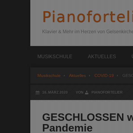
Pianofortel
Klavier & Mehr im Herzen von Gelsenkirch
MUSIKSCHULE
AKTUELLES
Musikschule
Aktuelles
COVID-19
GESC
16. MÄRZ 2020
VON
PIANOFORTELIER
GESCHLOSSEN we
Pandemie