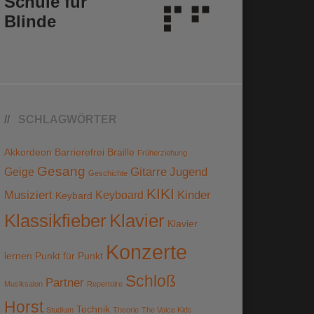
Schule für
Blinde
SCHLAGWÖRTER
Akkordeon
Barrierefrei
Braille
Früherziehung
Gesang
Gitarre
Jugend
Geige
Geschichte
KIKI
Musiziert
Kinder
Keyboard
Keybard
Klassikfieber
Klavier
Klavier
Konzerte
lernen Punkt für Punkt
Schloß
Partner
Musiksalon
Repertoire
Horst
Technik
Studium
Theorie
The Voice Kids