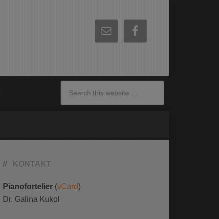
R
KONTAKT
Pianofortelier
(
vCard
)
Dr.
Galina
Kukol