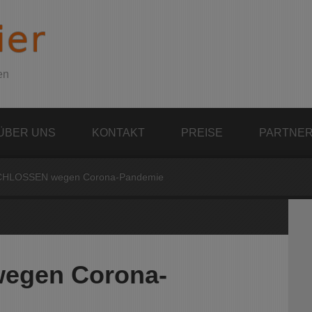
ier
en
ÜBER UNS
KONTAKT
PREISE
PARTNE
HLOSSEN wegen Corona-Pandemie
gen Corona-