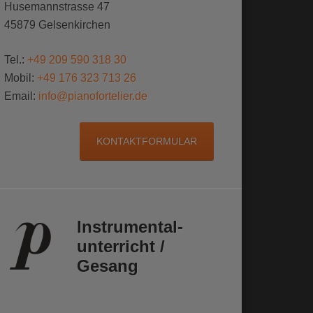
Husemannstrasse 47
45879
Gelsenkirchen
Tel.:
+49 209 590 318 30
Mobil:
+49 176 323 713 26
Email:
info@pianofortelier.de
KONTAKTFORMULAR
Instrumental­
unterricht /
Gesang