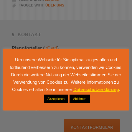
TAGGED WITH:
ÜBER UNS
KONTAKT
Pianofortelier
(
vCard
)
Dr.
Galina
Kukol
Um unsere Webseite für Sie optimal zu gestalten und
fortlaufend verbessern zu können, verwenden wir Cookies.
Husemannstrasse 47
Durch die weitere Nutzung der Webseite stimmen Sie der
45879
Gelsenkirchen
Verwendung von Cookies zu. Weitere Informationen zu
Cookies erhalten Sie in unserer
Datenschutzerklärung
.
Tel.:
+49 209 590 318 30
Akzeptieren
Ablehnen
Mobil:
+49 176 323 713 26
Email:
info@pianofortelier.de
KONTAKTFORMULAR