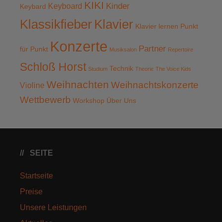
KIKI
Kinder
Keyboard
Keybard
Klassikfieber
Klavier
Klavier lernen Punkt
Konzerte
Partner
für Punkt
Musiksalon
Repertoire
Schloß Horst
Technik
Studium
Theorie
The Voice Kids
Weihnachten
Weihnachtskonzerte
Violine
Wettbewerb
Workshop
Über Uns
SEITE
Startseite
Preise
Unsere Leistungen