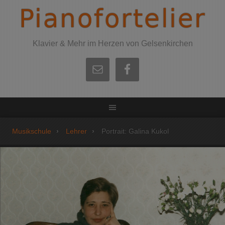
Pianofortelier
Klavier & Mehr im Herzen von Gelsenkirchen
Musikschule
Lehrer
Portrait: Galina Kukol