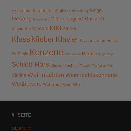
Geige
Akkordeon
Barrierefrei
Braille
Früherziehung
Gesang
Gitarre
Jugend Musiziert
Geschichte
KIKI
Kinder
Keyboard
Keybard
Klassikfieber
Klavier
Klavier lernen Punkt
Konzerte
Partner
für Punkt
Musiksalon
Repertoire
Schloß Horst
Technik
Studium
Theorie
The Voice Kids
Weihnachten
Weihnachtskonzerte
Violine
Wettbewerb
Workshop
Über Uns
SEITE
Startseite