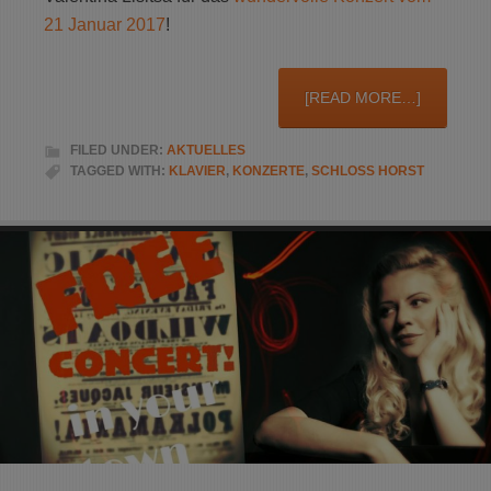
21 Januar 2017
!
[READ MORE…]
FILED UNDER:
AKTUELLES
TAGGED WITH:
KLAVIER
,
KONZERTE
,
SCHLOSS HORST