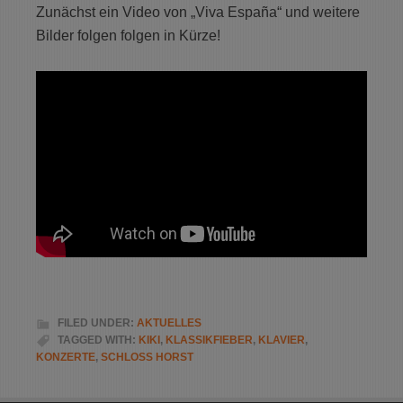
Zunächst ein Video von „Viva España“ und weitere
Bilder folgen folgen in Kürze!
FILED UNDER:
AKTUELLES
TAGGED WITH:
KIKI
,
KLASSIKFIEBER
,
KLAVIER
,
KONZERTE
,
SCHLOSS HORST