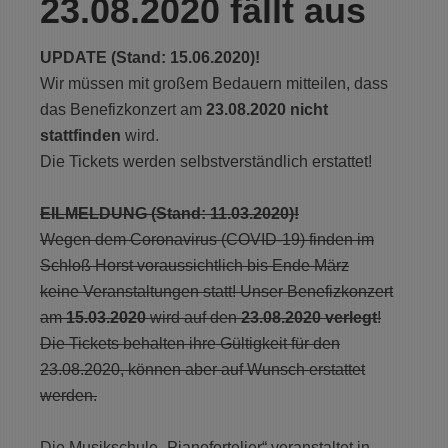
23.08.2020 fällt aus
UPDATE (Stand: 15.06.2020)!
Wir müssen mit großem Bedauern mitteilen, dass
das Benefizkonzert am
23.08.2020 nicht
stattfinden
wird.
Die Tickets werden selbstverständlich erstattet!
EILMELDUNG (Stand: 11.03.2020)!
Wegen dem Coronavirus (COVID-19) finden im
Schloß Horst voraussichtlich bis Ende März
keine Veranstaltungen statt! Unser Benefizkonzert
am
15.03.2020
wird auf den
23.08.2020 verlegt
!
Die Tickets behalten ihre Gültigkeit für den
23.08.2020, können aber auf Wunsch erstattet
werden.
Die Musikschule „Pianofortelier“ veranstaltet in